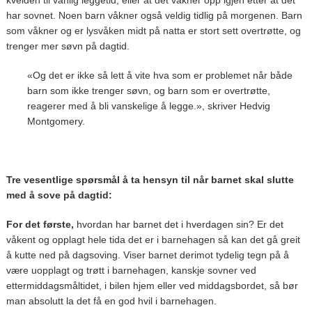
har sovnet. Noen barn våkner også veldig tidlig på morgenen. Barn
som våkner og er lysvåken midt på natta er stort sett overtrøtte, og
trenger mer søvn på dagtid.
«Og det er ikke så lett å vite hva som er problemet når både
barn som ikke trenger søvn, og barn som er overtrøtte,
reagerer med å bli vanskelige å legge.», skriver Hedvig
Montgomery.
Tre vesentlige spørsmål å ta hensyn til når barnet skal slutte
med å sove på dagtid:
For det første,
hvordan har barnet det i hverdagen sin? Er det
våkent og opplagt hele tida det er i barnehagen så kan det gå greit
å kutte ned på dagsoving. Viser barnet derimot tydelig tegn på å
være uopplagt og trøtt i barnehagen, kanskje sovner ved
ettermiddagsmåltidet, i bilen hjem eller ved middagsbordet, så bør
man absolutt la det få en god hvil i barnehagen.