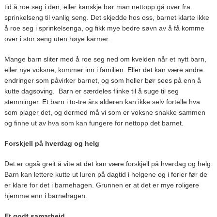
tid å roe seg i den, eller kanskje bør man nettopp gå over fra
sprinkelseng til vanlig seng. Det skjedde hos oss, barnet klarte ikke
å roe seg i sprinkelsenga, og fikk mye bedre søvn av å få komme
over i stor seng uten høye karmer.
Mange barn sliter med å roe seg ned om kvelden når et nytt barn,
eller nye voksne, kommer inn i familien. Eller det kan være andre
endringer som påvirker barnet, og som heller bør sees på enn å
kutte dagsoving. Barn er særdeles flinke til å suge til seg
stemninger. Et barn i to-tre års alderen kan ikke selv fortelle hva
som plager det, og dermed må vi som er voksne snakke sammen
og finne ut av hva som kan fungere for nettopp det barnet.
Forskjell på hverdag og helg
Det er også greit å vite at det kan være forskjell på hverdag og helg.
Barn kan lettere kutte ut luren på dagtid i helgene og i ferier før de
er klare for det i barnehagen. Grunnen er at det er mye roligere
hjemme enn i barnehagen.
Et godt samarbeid