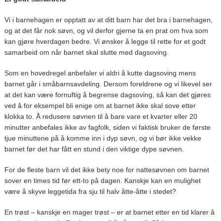
Vi i barnehagen er opptatt av at ditt barn har det bra i barnehagen,
og at det får nok søvn, og vil derfor gjerne ta en prat om hva som
kan gjøre hverdagen bedre. Vi ønsker å legge til rette for et godt
samarbeid om når barnet skal slutte med dagsoving.
Som en hovedregel anbefaler vi aldri å kutte dagsoving mens
barnet går i småbarnsavdeling. Dersom foreldrene og vi likevel ser
at det kan være fornuftig å begrense dagsoving, så kan det gjøres
ved å for eksempel bli enige om at barnet ikke skal sove etter
klokka to. Å redusere søvnen til å bare vare et kvarter eller 20
minutter anbefales ikke av fagfolk, siden vi faktisk bruker de første
tjue minuttene på å komme inn i dyp søvn, og vi bør ikke vekke
barnet før det har fått en stund i den viktige dype søvnen.
For de fleste barn vil det ikke bety noe for nattesøvnen om barnet
sover en times tid før ett-to på dagen. Kanskje kan en mulighet
være å skyve leggetida fra sju til halv åtte-åtte i stedet?
En trøst – kanskje en mager trøst – er at barnet etter en tid klarer å