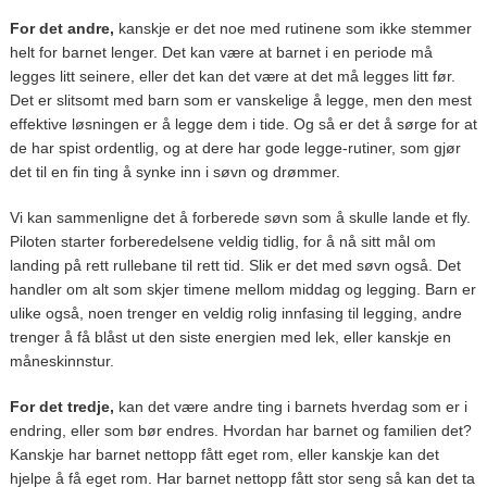
For det andre,
kanskje er det noe med rutinene som ikke stemmer
helt for barnet lenger. Det kan være at barnet i en periode må
legges litt seinere, eller det kan det være at det må legges litt før.
Det er slitsomt med barn som er vanskelige å legge, men den mest
effektive løsningen er å legge dem i tide. Og så er det å sørge for at
de har spist ordentlig, og at dere har gode legge-rutiner, som gjør
det til en fin ting å synke inn i søvn og drømmer.
Vi kan sammenligne det å forberede søvn som å skulle lande et fly.
Piloten starter forberedelsene veldig tidlig, for å nå sitt mål om
landing på rett rullebane til rett tid. Slik er det med søvn også. Det
handler om alt som skjer timene mellom middag og legging. Barn er
ulike også, noen trenger en veldig rolig innfasing til legging, andre
trenger å få blåst ut den siste energien med lek, eller kanskje en
måneskinnstur.
For det tredje,
kan det være andre ting i barnets hverdag som er i
endring, eller som bør endres. Hvordan har barnet og familien det?
Kanskje har barnet nettopp fått eget rom, eller kanskje kan det
hjelpe å få eget rom. Har barnet nettopp fått stor seng så kan det ta