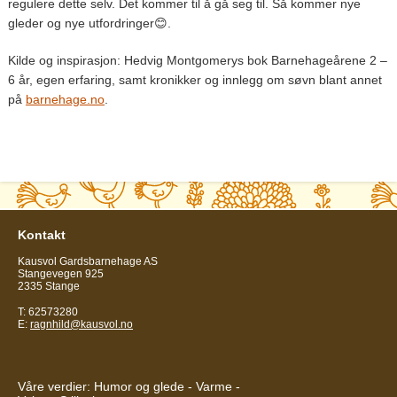
regulere dette selv. Det kommer til å gå seg til. Så kommer nye
gleder og nye utfordringer😊.
Kilde og inspirasjon: Hedvig Montgomerys bok Barnehageårene 2 –
6 år, egen erfaring, samt kronikker og innlegg om søvn blant annet
på
barnehage.no
.
Kontakt
Kausvol Gardsbarnehage AS
Stangevegen 925
2335 Stange
T: 62573280
E:
ragnhild@kausvol.no
Våre verdier: Humor og glede - Varme -