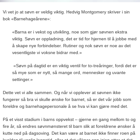
Vi vet jo at søvn er veldig viktig. Hedvig Montgomery skriver i sin
bok «Barnehageårene»:
«Barna er i vekst og utvikling, noe som gjør søvnen ekstra
viktig. Søvn er oppladning, det er tid for hjernen til å jobbe med
å skape nye forbindelser. Rutiner og nok søvn er noe av det
vesentligste vi voksne bidrar med.»
«Søvn på dagtid er en viktig ventil for to-treåringer, fordi det er
så mye som er nytt, så mange ord, mennesker og uvante
settinger.»
Dette vet vi alle sammen. Og når vi opplever at søvnen ikke
fungerer så bra vi skulle ønske for barnet, så er det vår jobb som
foreldre og barnehagepersonale å se hva vi kan gjøre med det.
På et visst stadium i barns oppvekst – gjerne en gang mellom to og
fire år, så endres søvnmønsteret til barn slik at foreldrene ønsker å
kutte ned på dagsoving. Det kan være at barnet ikke finner roen på
kvelden til vanlig leggetid, eller at det våkner opp igjen etter at det