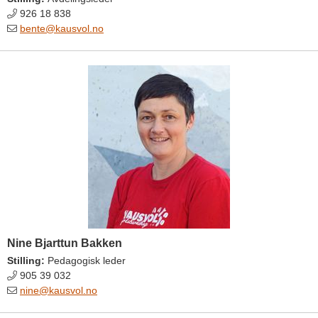
926 18 838
bente@kausvol.no
Nine Bjarttun Bakken
Stilling:
Pedagogisk leder
905 39 032
nine@kausvol.no