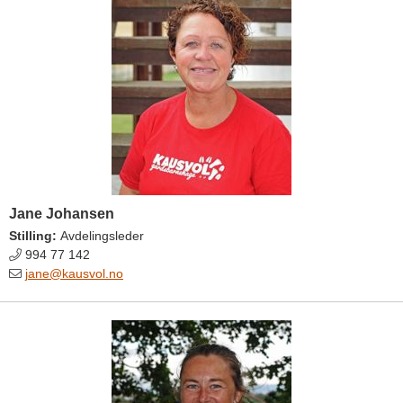
Jane Johansen
Stilling:
Avdelingsleder
994 77 142
jane@kausvol.no