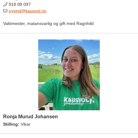
918 08 097
oyvind@kausvol.no
Vaktmester, matansvarlig og gift med Ragnhild
Ronja Murud Johansen
Stilling:
Vikar