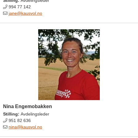
Stilling:
Avdelingsleder
994 77 142
jane@kausvol.no
Nina Engemobakken
Stilling:
Avdelingsleder
951 82 636
nina@kausvol.no