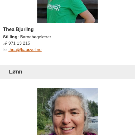
Thea Bjurling
Stilling:
Barnehagelærer
971 13 215
thea@kausvol.no
Lønn