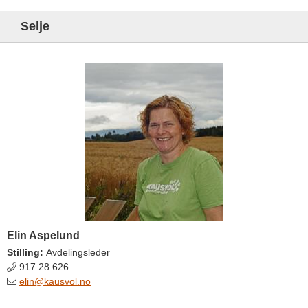
Selje
Elin Aspelund
Stilling:
Avdelingsleder
917 28 626
elin@kausvol.no