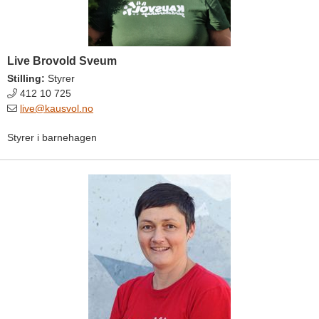
Live Brovold Sveum
Stilling:
Styrer
412 10 725
live@kausvol.no
Styrer i barnehagen