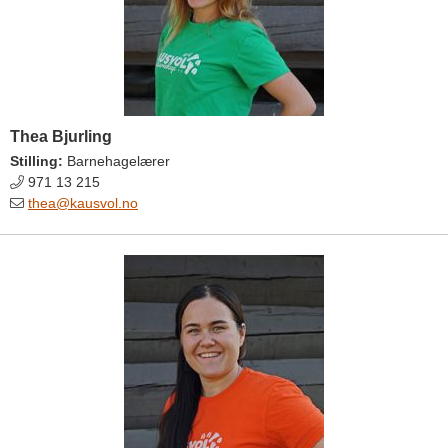
Thea Bjurling
Stilling:
Barnehagelærer
971 13 215
thea@kausvol.no